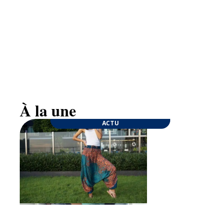
Goûter d’anniversaire : quelques conseils pour
une fête inoubliable
À la une
ACTU
ENTREPRISE