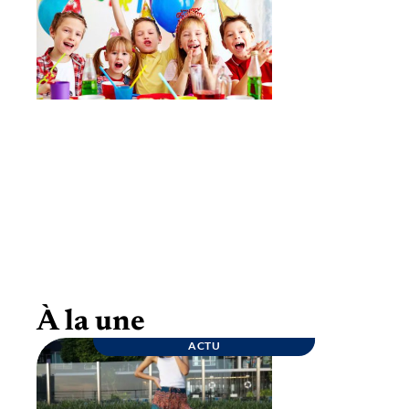
Goûter d’anniversaire : quelques conseils
pour une fête inoubliable
À la une
ACTU
ENTREPRISE