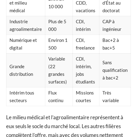
et milieu
CDD,
d’État au
10 000
médical
vacations
doctorat
Industrie
Plus de 5
CDI,
CAP à
agroalimentaire
000
intérim
ingénieur
Numérique et
Environ 1
CDI,
Bac+2 à
digital
500
freelance
bac+5
Variable
CDI,
Sans
Grande
(22
intérim,
qualification
distribution
grandes
jobs
à bac+2
surfaces)
étudiants
Intérim tous
Flux
Missions
Très
secteurs
continu
courtes
variable
Le milieu médical et l’agroalimentaire représentent à
eux seuls le socle du marché local. Les autres filières
complètent l’offre, mais avec des volumes nettement