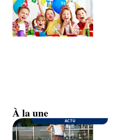
Goûter d’anniversaire : quelques conseils pour
une fête inoubliable
À la une
ACTU
ENTREPRISE