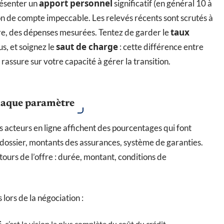
apport personnel
résenter un
significatif (en général 10 à
n de compte impeccable. Les relevés récents sont scrutés à
taux
ère, des dépenses mesurées. Tentez de garder le
saut de charge
s, et soignez le
: cette différence entre
assure sur votre capacité à gérer la transition.
chaque paramètre
 acteurs en ligne affichent des pourcentages qui font
 de dossier, montants des assurances, système de garanties.
tours de l’offre : durée, montant, conditions de
 lors de la négociation :
G
, c’est la vision la plus complète du coût du crédit.