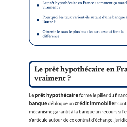
Le prêt hypothécaire en France : comment ça marc
vraiment ?
Pourquoi les taux varient-ils autant d’une banque 
l’autre ?
Obtenir le taux le plus bas : les astuces qui font la
différence
Le prêt hypothécaire en Fr
vraiment ?
prêt hypothécaire
Le
forme le pilier du finan
banque
crédit immobilier
débloque un
contr
mécanisme garantit à la banque un recours si l’e
s’articule autour de ce contrat d’échange, jurid