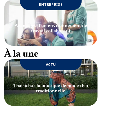
ENTREPRISE
Avantages d’un environnement de
travail collaboratif
À la une
ACTU
Thaisicha : la boutique de mode thaï
traditionnelle