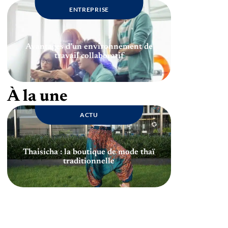
ENTREPRISE
Avantages d’un environnement de
travail collaboratif
À la une
ACTU
Thaisicha : la boutique de mode thaï
traditionnelle