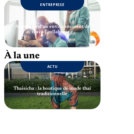
ENTREPRISE
Avantages d’un environnement de
travail collaboratif
À la une
ACTU
Thaisicha : la boutique de mode thaï
traditionnelle