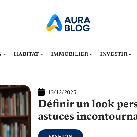
N
HABITAT
IMMOBILIER
INVESTIR
13/12/2025
Définir un look pers
astuces incontourn
FASHION