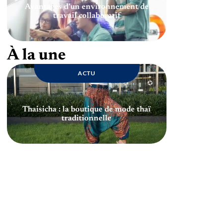
Avantages d’un environnement de
travail collaboratif
À la une
ACTU
Thaisicha : la boutique de mode thaï
traditionnelle