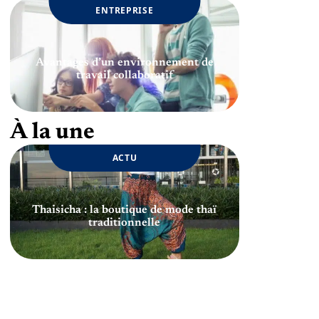
ENTREPRISE
Avantages d’un environnement de
travail collaboratif
À la une
ACTU
Thaisicha : la boutique de mode thaï
traditionnelle