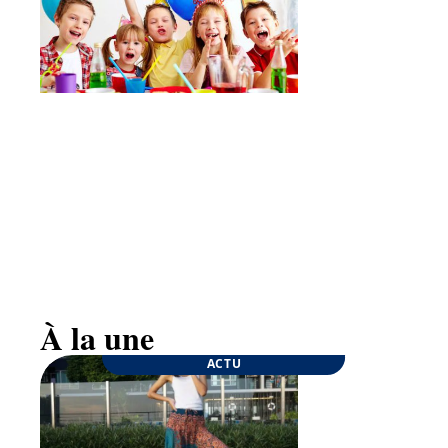
Goûter d’anniversaire : quelques conseils pour
une fête inoubliable
À la une
ACTU
ENTREPRISE