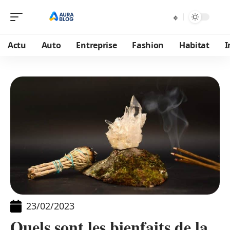
Actu
Auto
Entreprise
Fashion
Habitat
I
23/02/2023
Quels sont les bienfaits de la