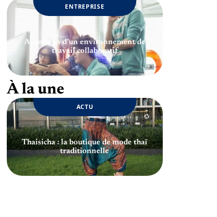
ENTREPRISE
Avantages d’un environnement de
travail collaboratif
À la une
ACTU
Thaisicha : la boutique de mode thaï
traditionnelle