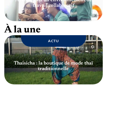
Avantages d’un environnement de
travail collaboratif
À la une
ACTU
Thaisicha : la boutique de mode thaï
traditionnelle