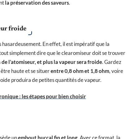
ent
la préservation des saveurs
.
ur froide
s hasardeusement. En effet, il est impératif que la
 tout simplement dire que le clearomiseur doit se trouver
n de l’atomiseur, et plus la vapeur sera froide
. Gardez
t être haute et se situer
entre 0,8 ohm et 1,8 ohm
, voire
froide produira de petites quantités de vapeur.
onique : les étapes pour bien choisir
ssède un
embout buccal fin et long
. Avec ce format, la