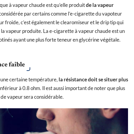
ique à vapeur chaude est qu’elle produit
de la vapeur
st considérée par certains comme l’e-cigarette du vapoteur
r froide, c’est également le clearomiseur et le drip tip qui
 la vapeur produite. La e-cigarette à vapeur chaude est un
otinés ayant une plus forte teneur en glycérine végétale.
ce faible
 d’une certaine température,
la résistance doit se situer plus
inférieur à 0.8 ohm. Il est aussi important de noter que plus
té de vapeur sera considérable.