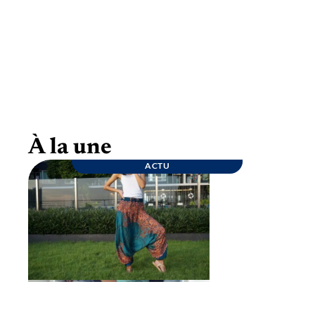
Goûter d’anniversaire : quelques conseils
pour une fête inoubliable
À la une
ACTU
ENTREPRISE